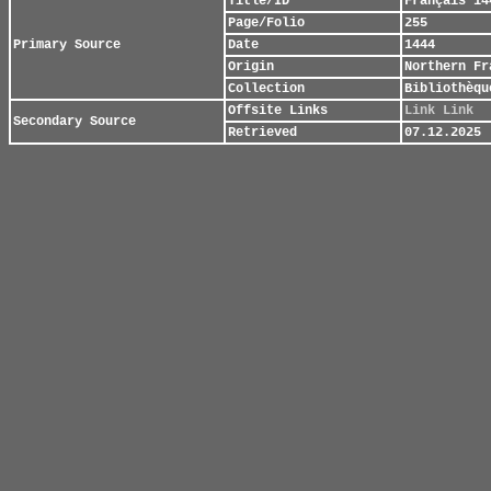
Title/ID
Français 14
Page/Folio
255
Primary Source
Date
1444
Origin
Northern Fr
Collection
Bibliothèqu
Offsite Links
Link
Link
Secondary Source
Retrieved
07.12.2025