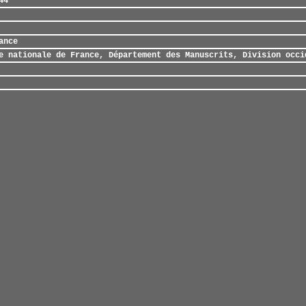
44
ance
e nationale de France, Département des Manuscrits, Division occi