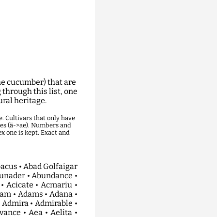
he cucumber) that are
through this list, one
ural heritage.
. Cultivars that only have
nes (ä->ae). Numbers and
x one is kept. Exact and
 Beste Von Allen • Bestseller • Betawi • Beth Alpha Arabel • Bettanis • Bettina • Betty • Betuwse Witte • Beverly • Beyzade • Bez Hlopot • Bhakpure • Bhusat • Bialoruski • Bian Peng Qing Huang Gua • Bianca • Bianco Corto Parigino • Bianco Lungo Di Parigi • Bianco Primaticcio • Biar Maraton • Bibit Ketimun • Bidal • Bidretta • Bieng • Big Ben • Big Burpless • Big Jack • Big Potato • Big Purple Ripened • Big Star • Bigsun • Bikit Mertajam • Bila Salatovka • Bilbao • Billur • Bilqis • Bilska • Bilske Nakladacky • Bimbo Star • Bingo • Binlangkoo • Birgit • Biri • Biryuchekutskii • Bisera • Biserka • Bismarck • Bispor • Bistrenski • Bistrica • Bistrita Bargaului • Bistritza • Bites • Bitolska • Bitspot • Bitter Free • Bittervrij • Bittex • Bivolarie • Bivugeel • Bivur • Bivuwit • Biznes • Bjorn • Black Diamond • Black Spine Russian • Blacky • Blagodatnyj • Blagovest • Blanc Hatif • Blanc Long Parisien • Blanc Tres Gros De Bonneuil • Blanco • Blank Fele • Blanka • Blason • Blazh • Blecky • Blik • Blind Leaf Apex • Blitz • Bliznetsy • Blue Spring • Blues • Boa • Bobrik • Bochkovoj • Bocsi • Boda • Bodega • Bodering • Bodina • Bodrik • Bodring • Bodryachok • Bogatyrskaya Sila • Bogdana • Bogyoszloi • Bohdana • Bohemia • Boise • Boka • Bolcanto • Bolena • Bolivar • Bolko • Bologna • Boloria • Bolton • Bomber • Bombita • Bonaire • Bonami • Bonanza • Bonbon • Boneva • Bongo • Bonifacio • Bonita • Bonkor • Bonnet • Bonneuil • Bonnie • Bono • Bonus • Boothbys Blonde • Bor • Bora Shawsha • Borciagovskij • Boreal • Borelly • Borgata • Borham • Borhan • Boris • Borisych • Borja • Borka • Bornand • Borovichok • Borowskian • Borrely • Borszczagowski • Borus • Boruta • Bosco • Bosporus • Bosquet • Boss • Boston • Boston Heyare • Boston Pickling • Botanik • Botermo • Botero • Botosani • Botsman • Bountiful • Bounty • Bourbonne Cornichon • Bowing • Boxer • Boyarskij • Bozes • Boztom • Bradley • Brahms • Branco Longo • Brando • Branina • Brasilia • Brassard • Bratets Ivanushka • Bratishka • Bravo Nou • Brejk • Brenda • Brenji • Brennbergbanyai • Breso • Brice • Brigadir