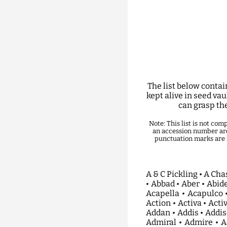
The list below contai
kept alive in seed va
can grasp the
Note: This list is not co
an accession number are
punctuation marks are r
A & C Pickling • A Chassis • A Ma Lai Ya Pin Chung • A Testa Di Viperina • Abaan • Abacus • Abad Golfaigar • Abbad • Aber • Abide • Abigel • Abitty • Abla • Abonyi • Abordazh • Aborigen • Abounader • Abundance • Acapella • Acapulco • Accolade • Accordia • Ace • Achalsenskij Ogurec • Achituv • Acicate • Acmariu • Action • Activa • Activator • Actor • Actua • Acur • Acylia • Ada • Adagio • Adali • Adam • Adams • Adana • Addan • Addis • Addison • Adel • Adelaide • Adham • Adi • Adida • Adinda • Adjour • Admira • Admirable • Admiral • Admire • Adonis • Adontos • Adora • Adore • Adria Nowo • Adrian • Advance • Aea • Aelita • Affyne • Afilli • Afonya • African Horn • Afrodita • Agadir • Agafon • Agassi • Agat • Agatha • Agent • Aghdam • Agnes • Agneta • Agora • Agos • Agro • Agrostar • Aguria • Ahsebe • Aibai • Aidas • Aikon • Airbus • Aisopos • Aist • Aj Lehua • Ajax • Akassan • Akelskij • Akhdar • Akiles • Akilina • Akin • Akito • Akkord • Akritas • Akros • Aksel Dwarf • Akselskij • Aksu • Akter • Al Basha • Al Batinah • Al Biruni • Al Bustan • Al Fa • Al Facoz • Al Faten • Al Lajt • Al Ma Lai Ya Pin Chung • Al Mahari • Al Mashaal • Al Pasha • Al Tair • Al Yans Bejo • Al Yans Plyus • Al Zaeem • Aladdin • Alaiye • Alamdar • Alamir • Alan • Alanga • Alanis • Alantes • Alara • Alargado • Alaska • Alator • Alaya • Alba • Albaster • Albatros • Albertirsai • Albina • Albino • Albion • Albis • Alboran • Alcazaba • Alcazar • Alcor • Alda • Alegro • Alejo • Aleks • Aleksandra • Alekseich • Alena • Alenka • Alenushka • Aleppo • Alert • Aleshka • Alex • Alexander • Alexandra • Alexios • Alexis • Alfa • Alfaris • Alfavit • Alfawenus • Alfil • Alfone • Alfra • Alfrid • Alhama • Alhambra • Alhazem • Ali Baba • Alia • Aliaga • Alians • Alibi • Alice • Alicia • Alida • Aliff • Alilat • Alina • Alinda • Alisa • Alister • Alito • Aljawad • Aljona • Alko Bush Cucumber • Alkyon • All Season • Allahabad Rainy Season • Allegro • Allen • Allgreen • Allianz • Alligator • Allure • Allyur • Alma • Alma Special • Almadaen • Almanzora • Almaz • Almenara • Almeria • Almira • Almo